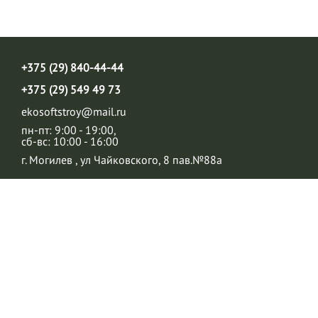
+375 (29) 840-44-44
+375 (29) 549 49 73
ekosoftstroy@mail.ru
пн-пт: 9:00 - 19:00,
сб-вс: 10:00 - 16:00
г. Могилев , ул Чайковского, 8 пав.№88а
НАПИСАТЬ ПИСЬМО
ЗАКАЗАТЬ ЗВОНОК
ООО «Экософтстрой» © 2010-2026, Все права защищены