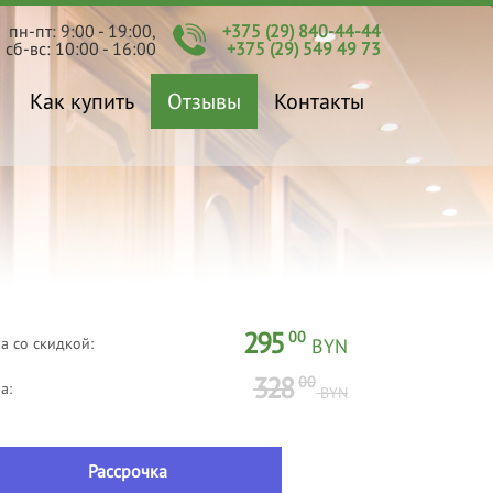
пн-пт: 9:00 - 19:00,
+375 (29) 840-44-44
сб-вс: 10:00 - 16:00
+375 (29) 549 49 73
Как купить
Отзывы
Контакты
295
00
а со скидкой:
BYN
328
00
а:
BYN
Рассрочка