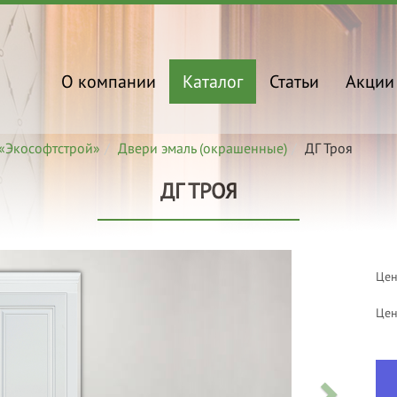
О компании
Каталог
Статьи
Акции
«Экософтстрой»
Двери эмаль (окрашенные)
ДГ Троя
ДГ ТРОЯ
Цен
Цен