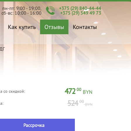
пн-пт: 9:00 - 19:00,
+375 (29) 840-44-44
сб-вс: 10:00 - 16:00
+375 (29) 549 49 73
Как купить
Отзывы
Контакты
ДГ
472
00
а со скидкой:
BYN
524
00
а:
BYN
Рассрочка