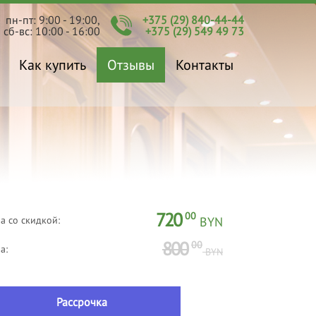
пн-пт: 9:00 - 19:00,
+375 (29) 840-44-44
сб-вс: 10:00 - 16:00
+375 (29) 549 49 73
Как купить
Отзывы
Контакты
720
00
а со скидкой:
BYN
800
00
а:
BYN
Рассрочка