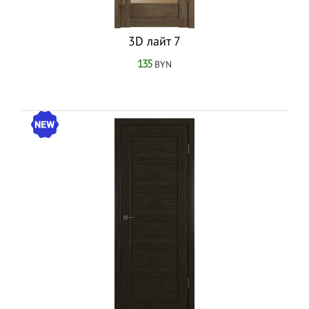
3D лайт 7
135
BYN