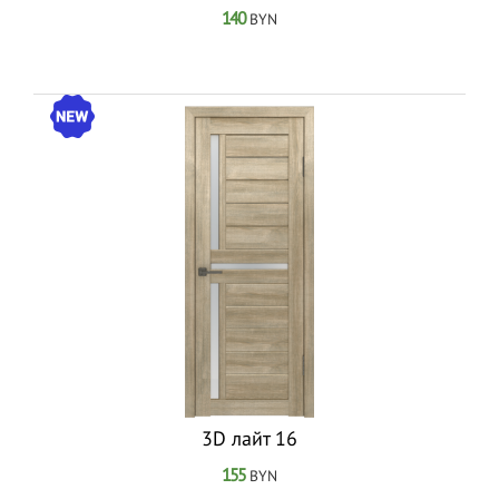
140
BYN
3D лайт 16
155
BYN