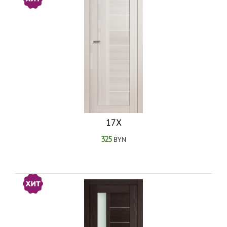
17Х
325
BYN