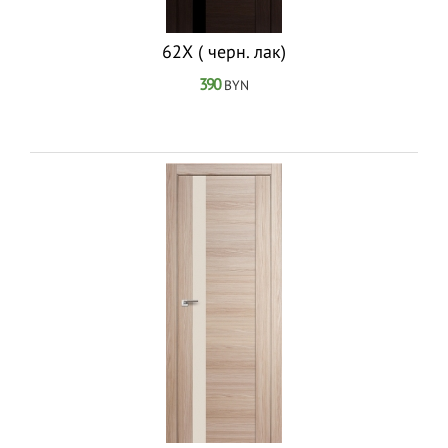
62Х ( черн. лак)
390
BYN