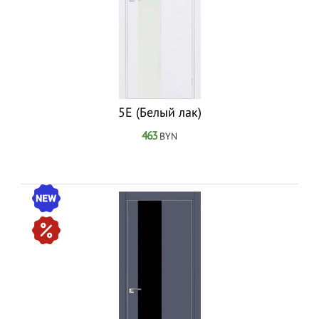
5Е (Белый лак)
463
BYN