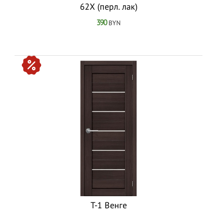
62Х (перл. лак)
390
BYN
T-1 Венге