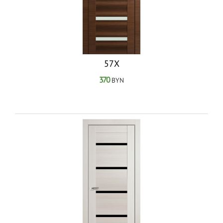
57Х
370
BYN