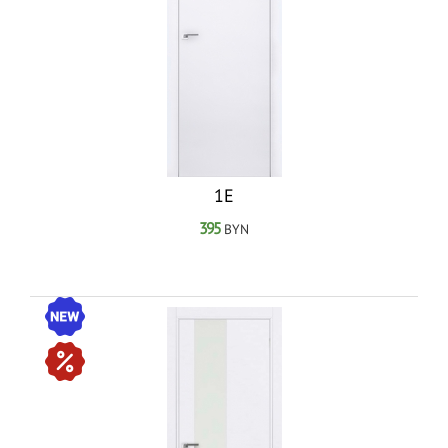
1Е
395
BYN