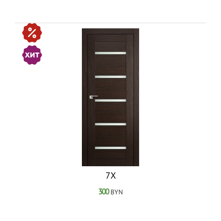
7Х
300
BYN