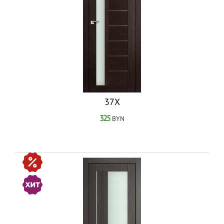
37Х
325
BYN