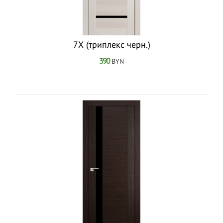
7Х (триплекс черн.)
390
BYN