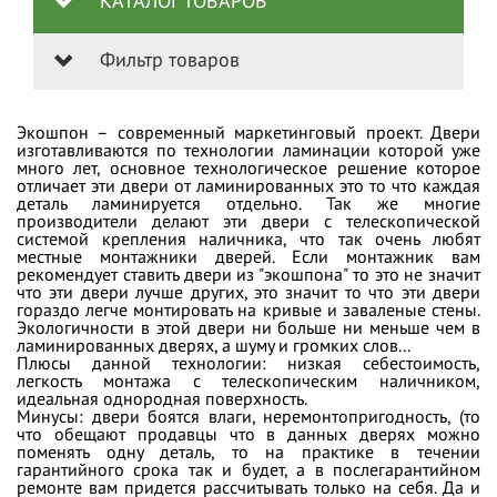
КАТАЛОГ ТОВАРОВ
Фильтр товаров
Экошпон – современный маркетинговый проект. Двери
изготавливаются по технологии ламинации которой уже
много лет, основное технологическое решение которое
отличает эти двери от ламинированных это то что каждая
деталь ламинируется отдельно. Так же многие
производители делают эти двери с телескопической
системой крепления наличника, что так очень любят
местные монтажники дверей. Если монтажник вам
рекомендует ставить двери из "экошпона" то это не значит
что эти двери лучше других, это значит то что эти двери
гораздо легче монтировать на кривые и заваленые стены.
Экологичности в этой двери ни больше ни меньше чем в
ламинированных дверях, а шуму и громких слов...
Плюсы данной технологии: низкая себестоимость,
легкость монтажа с телескопическим наличником,
идеальная однородная поверхность.
Минусы: двери боятся влаги, неремонтопригодность, (то
что обещают продавцы что в данных дверях можно
поменять одну деталь, то на практике в течении
гарантийного срока так и будет, а в послегарантийном
ремонте вам придется рассчитывать только на себя. Да и