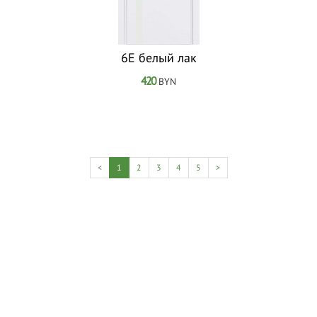
6Е белый лак
420
BYN
(current)
<
1
2
3
4
5
>