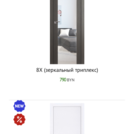
8Х (зеркальный триплекс)
790
BYN